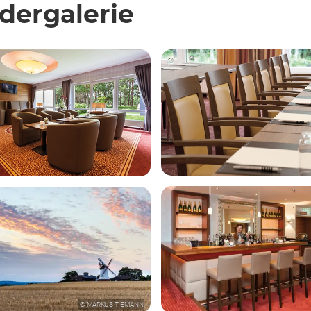
ldergalerie
© MARKUS TIEMANN