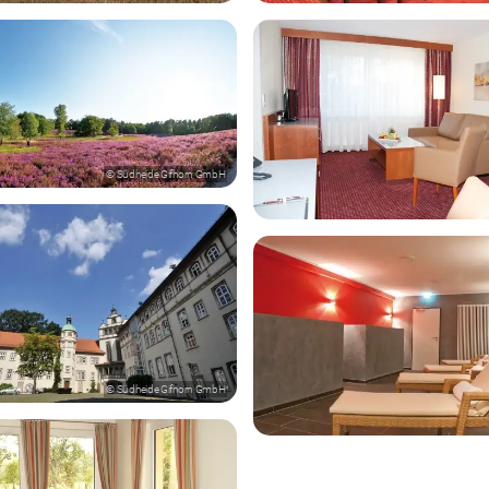
© Südheide Gifhorn GmbH
© Südheide Gifhorn GmbH