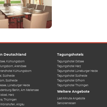
 in Deutschland
Tagungshotels
tsee, Kühlungsborn
Tagungshotel Ostsee
lungsborn, Arendsee
Tagungshotel Harz
trandhotel Kühlungsborn
Tagungshotel Lüneburger Heide
al, Südheide
Tagungshotel Südheide
horn, Südheide
Tagungshotel Gifhorn
desee, Lüneburger Heide
Tagungshotel Thüringen
ndenburg/Berlin, Am Mellensee
Weitere Angebote
isbad, Harz
Last-Minute Angebote
ha, Thüringen
Seniorenreisen
 Wörishofen, Allgäu