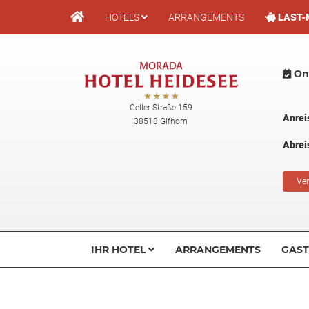
Direkt
HOTELS
ARRANGEMENTS
LAST-
zum
Inhalt
Onl
Celler Straße 159
Anrei
38518 Gifhorn
Abrei
Ver
IHR HOTEL
ARRANGEMENTS
GAS