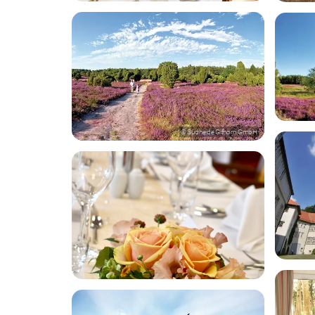
© Südheide Gifhorn GmbH