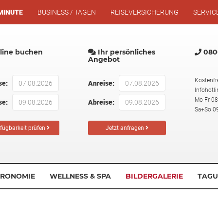
MINUTE
BUSINESS / TAGEN
REISEVERSICHERUNG
SERVIC
ine buchen
Ihr persönliches
0800
Angebot
Kostenfr
se:
Anreise:
Infohotli
Mo-Fr 08
se:
Abreise:
Sa+So 09
fügbarkeit prüfen
Jetzt anfragen
TRONOMIE
WELLNESS & SPA
BILDERGALERIE
TAGU