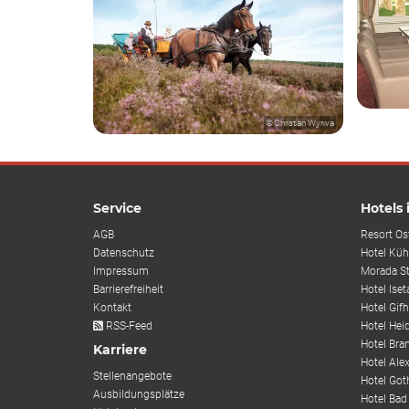
© Christian Wyrwa
Service
Hotels
AGB
Resort Os
Datenschutz
Hotel Küh
Impressum
Morada S
Barrierefreiheit
Hotel Iset
Kontakt
Hotel Gif
RSS-Feed
Hotel Hei
Hotel Bra
Karriere
Hotel Alex
Stellenangebote
Hotel Got
Ausbildungsplätze
Hotel Bad