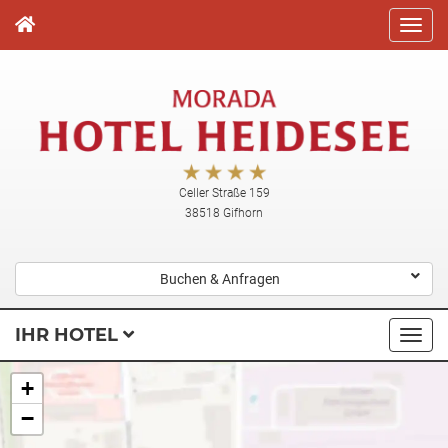
Direkt
zum
Inhalt
Celler Straße 159
38518 Gifhorn
Buchen & Anfragen
IHR HOTEL
Navi
ausk
+
−