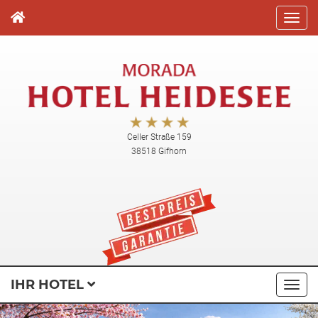
Direkt
zum
Inhalt
Celler Straße 159
38518 Gifhorn
IHR HOTEL
Navi
ausk